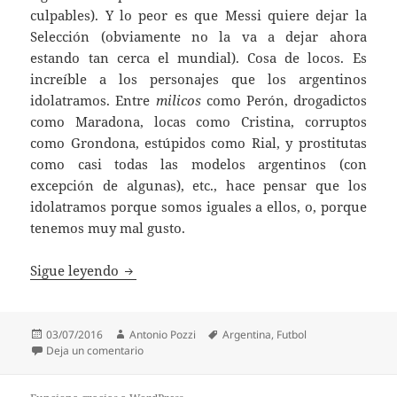
culpables). Y lo peor es que Messi quiere dejar la
Selección (obviamente no la va a dejar ahora
estando tan cerca el mundial). Cosa de locos. Es
increíble a los personajes que los argentinos
idolatramos. Entre
milicos
como Perón, drogadictos
como Maradona, locas como Cristina, corruptos
como Grondona, estúpidos como Rial, y prostitutas
como casi todas las modelos argentinos (con
excepción de algunas), etc., hace pensar que los
idolatramos porque somos iguales a ellos, o, porque
tenemos muy mal gusto.
El fútbol argentino post Copa América
Sigue leyendo
Publicado
Autor
Etiquetas
03/07/2016
Antonio Pozzi
Argentina
,
Futbol
el
en El fútbol argentino post Copa América
Deja un comentario