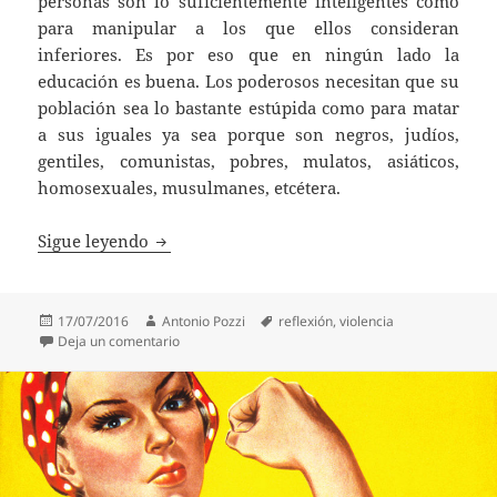
personas son lo suficientemente inteligentes como
para manipular a los que ellos consideran
inferiores. Es por eso que en ningún lado la
educación es buena. Los poderosos necesitan que su
población sea lo bastante estúpida como para matar
a sus iguales ya sea porque son negros, judíos,
gentiles, comunistas, pobres, mulatos, asiáticos,
homosexuales, musulmanes, etcétera.
La humanidad de los humanos en duda
Sigue leyendo
Publicado
Autor
Etiquetas
17/07/2016
Antonio Pozzi
reflexión
,
violencia
el
en La humanidad de los humanos en duda
Deja un comentario