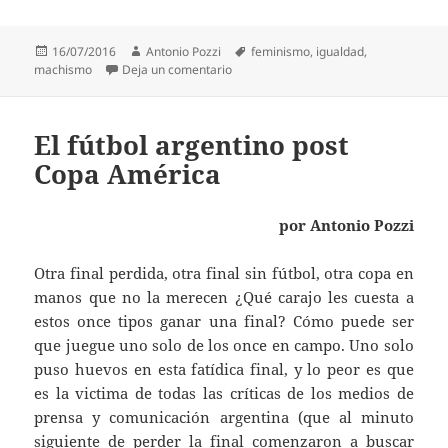
Publicado
Autor
Etiquetas
16/07/2016
Antonio Pozzi
feminismo
,
igualdad
,
el
en Feminismo, el «girl power», el prog
machismo
Deja un comentario
El fútbol argentino post
Copa América
por Antonio Pozzi
Otra final perdida, otra final sin fútbol, otra copa en
manos que no la merecen ¿Qué carajo les cuesta a
estos once tipos ganar una final? Cómo puede ser
que juegue uno solo de los once en campo. Uno solo
puso huevos en esta fatídica final, y lo peor es que
es la victima de todas las críticas de los medios de
prensa y comunicación argentina (que al minuto
siguiente de perder la final comenzaron a buscar